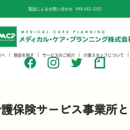
電話によるお問い合わせ
048-662-3101
方へ
施設を探す
サービスのご紹介
介護スタッフについて
東京都
グループホーム
埼玉県
サービス付き高齢者向け住宅
千葉県
サービス付き高齢者向け住宅（特定施設）
群馬県
住宅型有料老人ホーム
介護保険サービス事業所と
福島県
介護付き有料老人ホーム（特定施設）
小規模多機能型居宅介護
デイサービス