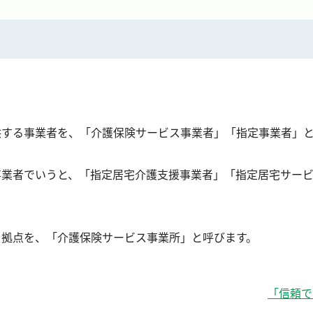
ショートステイ
訪問介護
定期巡回・随時対応型訪問看護介護
訪問看護
居宅介護支援事業所
日中サービス支援型グループホーム
就労継続支援B型事業所
供する事業者を、「介護保険サービス事業者」「指定事業者」
◆見学・体験のお申し込み
業者でいうと、「指定居宅介護支援事業者」「指定居宅サービ
・拠点を、「介護保険サービス事業所」と呼びます。
「信頼で