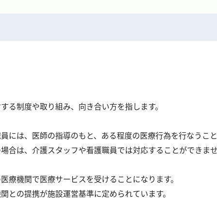
ショートステイ
訪問介護
定期巡回・随時対応型訪問看護介護
訪問看護
居宅介護支援事業所
日中サービス支援型グループホーム
就労継続支援B型事業所
◆見学・体験のお申し込み
対する制度や取り組み、向き合い方を指します。
職員には、医師の指導のもと、ある程度の医療行為を行なうこと
の場合は、介護スタッフや看護職員では対応することができま
の医療機関で医療サービスを受けることになります。
機関との提携が施設運営基準に定められています。