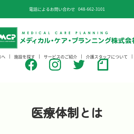
電話によるお問い合わせ
048-662-3101
方へ
施設を探す
サービスのご紹介
介護スタッフについて
東京都
グループホーム
埼玉県
サービス付き高齢者向け住宅
千葉県
サービス付き高齢者向け住宅（特定施設）
群馬県
住宅型有料老人ホーム
医療体制とは
福島県
介護付き有料老人ホーム（特定施設）
小規模多機能型居宅介護
デイサービス