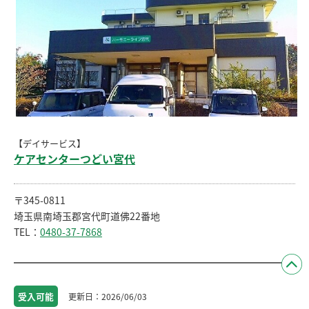
【デイサービス】
ケアセンターつどい宮代
〒345-0811
埼玉県南埼玉郡宮代町道佛22番地
TEL：
0480-37-7868
受入
可能
2026/06/03