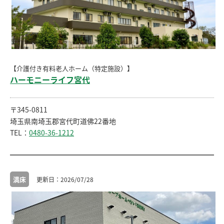
【介護付き有料老人ホーム（特定施設）】
ハーモニーライフ宮代
〒345-0811
埼玉県南埼玉郡宮代町道佛22番地
TEL：
0480-36-1212
満床
2026/07/28